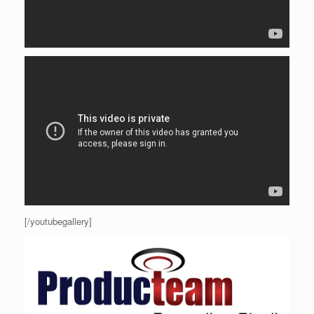
[/youtubegallery]