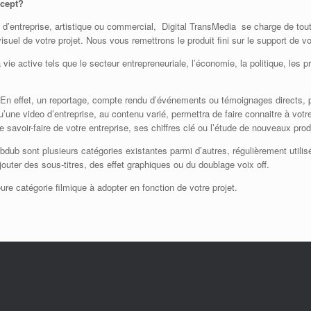
ncept?
d’entreprise, artistique ou commercial, Digital TransMedia se charge de toute
isuel de votre projet. Nous vous remettrons le produit fini sur le support de vo
ie active tels que le secteur entrepreneuriale, l’économie, la politique, les pr
er. En effet, un reportage, compte rendu d’événements ou témoignages directs, 
’une video d’entreprise, au contenu varié, permettra de faire connaitre à votr
le savoir-faire de votre entreprise, ses chiffres clé ou l’étude de nouveaux prod
ou libdub sont plusieurs catégories existantes parmi d’autres, régulièrement uti
ter des sous-titres, des effet graphiques ou du doublage voix off.
ure catégorie filmique à adopter en fonction de votre projet.