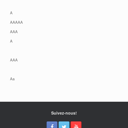
A
AAAAA
AAA
A
AAA
Aa
Suivez-nous!